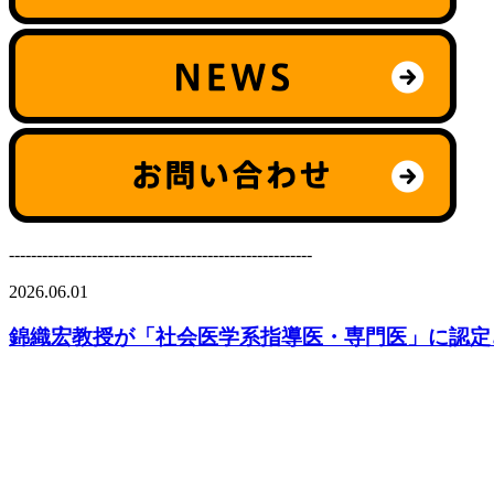
-------------------------------------------------------
2026.06.01
錦織宏教授が「社会医学系指導医・専門医」に認定